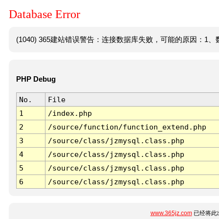
Database Error
(1040) 365建站错误警告：连接数据库失败，可能的原因：1、数
PHP Debug
No.
File
1
/index.php
2
/source/function/function_extend.php
3
/source/class/jzmysql.class.php
4
/source/class/jzmysql.class.php
5
/source/class/jzmysql.class.php
6
/source/class/jzmysql.class.php
www.365jz.com
已经将此