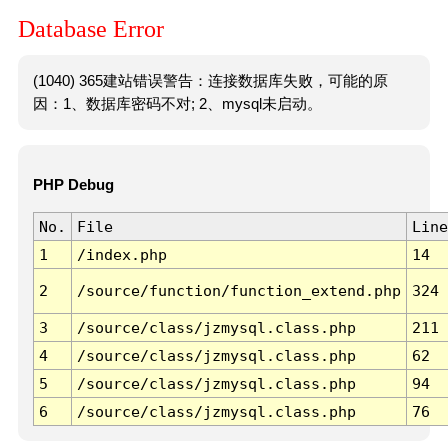
Database Error
(1040) 365建站错误警告：连接数据库失败，可能的原
因：1、数据库密码不对; 2、mysql未启动。
PHP Debug
No.
File
Line
1
/index.php
14
2
/source/function/function_extend.php
324
3
/source/class/jzmysql.class.php
211
4
/source/class/jzmysql.class.php
62
5
/source/class/jzmysql.class.php
94
6
/source/class/jzmysql.class.php
76