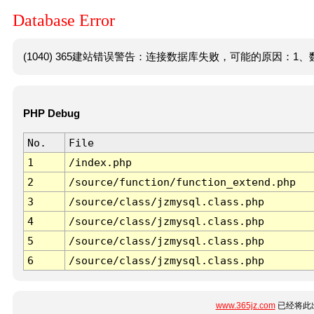
Database Error
(1040) 365建站错误警告：连接数据库失败，可能的原因：1、数
PHP Debug
No.
File
1
/index.php
2
/source/function/function_extend.php
3
/source/class/jzmysql.class.php
4
/source/class/jzmysql.class.php
5
/source/class/jzmysql.class.php
6
/source/class/jzmysql.class.php
www.365jz.com
已经将此