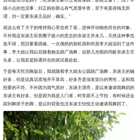
后却是你当老妈子，给东谈主家作念免费保姆，那就太惨了。找个年
级小点的也没事，归正妈你那么有气质显年青，至于有莫得钱无所
谓，但一定要东谈主品好，确实。”
就这么有了犬子的维持我心里也有了底，进伸开动物色符合的对象。
不外我这东谈主应答圈子挺小的意志的东谈主并未几，天然这种事也
急不得，照旧要看因缘。一次偶然的契机我和邻居李大姐说到了这件
事，李大姐让我以后随着她去跳广场舞，说那儿光棍的同龄东谈主尽
头多，让我若是际遇符合的就试着处处。
于是每天吃完晚饭后，我就随着李大姐去公园跳广场舞，东谈主的确
好多，但是说真话质地齐不算高，好多齐是须发皆白的男性，这和我
想要的不符。不外因为我气质好，东谈主漂亮，是以来邀请我舞蹈的
东谈主有好多。但是因为我是入门者，时常跟不上节拍，有时候还会
踩到舞搭子的脚，是以到背面也没东谈主怡悦主动邀请我舞蹈了。