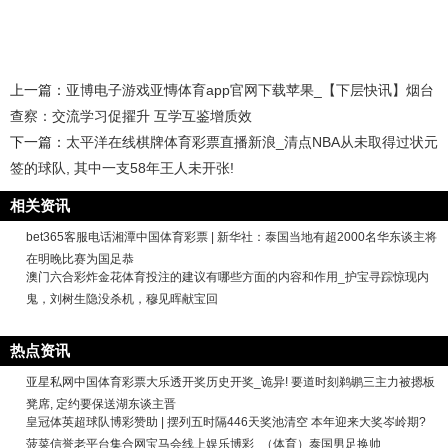
上一篇：
亚博电子游戏亚慱体育app官网下载苹果_【下层快讯】烟台
查察：交流学习促擢升 互学互鉴增质效
下一篇：
太平洋在线棋牌体育彩票直播新浪_清点NBA从未取得过状元
签的球队, 其中一支58年王人未开张!
相关资讯
bet365客服电话湘潭中国体育彩票 | 新华社：泰国当地有超2000名华东谈主将
在明晚比赛为国足恭
澳门六合彩炸金花体育投注的建议有哪些方面的内容和作用_护宝寻踪惊现内
鬼，刘树生隐没杀机，穆见晖献宝回
热点资讯
亚星私网中国体育彩票大乐透开奖历史开奖_诡异! 要道时刻鹈鹕三主力被摁板
凳席, 定约要保送湖东谈主晋
皇冠体英超球队博彩赞助 | 摆列五时隔446天奖池清空 本年迎来大奖岑岭期?
菠菜信誉老平台集合网宝马会线上娱乐博彩_（体育）泰国男足换帅