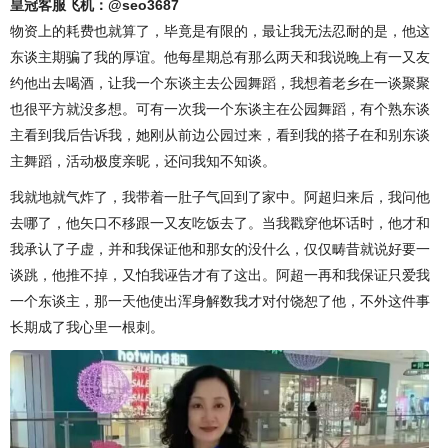
皇冠客服飞机：@seo3687
物资上的耗费也就算了，毕竟是有限的，最让我无法忍耐的是，他这
东谈主期骗了我的厚谊。他每星期总有那么两天和我说晚上有一又友
约他出去喝酒，让我一个东谈主去公园舞蹈，我想着老乡在一谈聚聚
也很平方就没多想。可有一次我一个东谈主在公园舞蹈，有个熟东谈
主看到我后告诉我，她刚从前边公园过来，看到我的搭子在和别东谈
主舞蹈，活动极度亲昵，还问我知不知谈。
我就地就气炸了，我带着一肚子气回到了家中。阿超归来后，我问他
去哪了，他矢口不移跟一又友吃饭去了。当我戳穿他坏话时，他才和
我承认了子虚，并和我保证他和那女的没什么，仅仅畴昔就说好要一
谈跳，他推不掉，又怕我诬告才有了这出。阿超一再和我保证只爱我
一个东谈主，那一天他使出浑身解数我才对付饶恕了他，不外这件事
长期成了我心里一根刺。