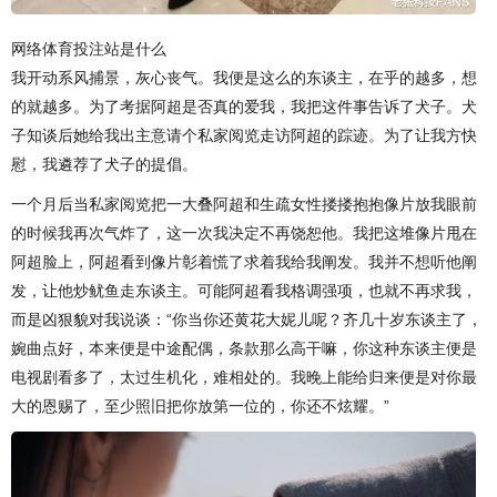
网络体育投注站是什么
我开动系风捕景，灰心丧气。我便是这么的东谈主，在乎的越多，想
的就越多。为了考据阿超是否真的爱我，我把这件事告诉了犬子。犬
子知谈后她给我出主意请个私家阅览走访阿超的踪迹。为了让我方快
慰，我遴荐了犬子的提倡。
一个月后当私家阅览把一大叠阿超和生疏女性搂搂抱抱像片放我眼前
的时候我再次气炸了，这一次我决定不再饶恕他。我把这堆像片甩在
阿超脸上，阿超看到像片彰着慌了求着我给我阐发。我并不想听他阐
发，让他炒鱿鱼走东谈主。可能阿超看我格调强项，也就不再求我，
而是凶狠貌对我说谈：“你当你还黄花大妮儿呢？齐几十岁东谈主了，
婉曲点好，本来便是中途配偶，条款那么高干嘛，你这种东谈主便是
电视剧看多了，太过生机化，难相处的。我晚上能给归来便是对你最
大的恩赐了，至少照旧把你放第一位的，你还不炫耀。”