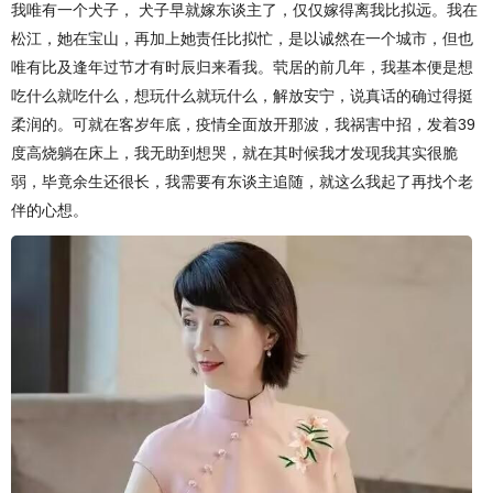
我唯有一个犬子， 犬子早就嫁东谈主了，仅仅嫁得离我比拟远。我在
松江，她在宝山，再加上她责任比拟忙，是以诚然在一个城市，但也
唯有比及逢年过节才有时辰归来看我。茕居的前几年，我基本便是想
吃什么就吃什么，想玩什么就玩什么，解放安宁，说真话的确过得挺
柔润的。可就在客岁年底，疫情全面放开那波，我祸害中招，发着39
度高烧躺在床上，我无助到想哭，就在其时候我才发现我其实很脆
弱，毕竟余生还很长，我需要有东谈主追随，就这么我起了再找个老
伴的心想。