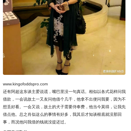
www.kingofoddspro.com
还有阿超这东谈主爱说谎，嘴巴里没一句真话。相似以各式花样问我
借款，一会说故土一又友问他借个几千，他拿不出便问我要，因为不
想丢好看。一会又说，故土的犬子需要侍奉费，他当今莫得，让我先
借点他。总之肖似这么的事情有好多，我其后才知谈根底就没那回
事，而况他问我借的钱就没提还过。