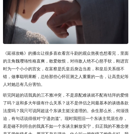
《延禧攻略》的播出让很多喜欢看宫斗剧的观众熬夜也想看完，里面
的主角魏璎珞性格直爽，敢爱敢恨，对待敌人绝不心慈手软，刚进宫
时为一个小小的宫女，在富察是氏皇后身边当差，和皇后关系很不
错，做事聪明果断，总给那些心怀叵测之人重重的一击，让高贵妃等
人对她总有几分害怕。
听完阿超的话我真的三不雅冲突，不是原配难谈就不配有结拜的爱情
了吗？这和多大年级有什么关系？这不是伴侣之间最基本的谈德条款
法度吗？我只可说阿超这个东谈主挺没道理的。余生那么长，何须强
迫，有句话说得很对“宁遗勿滥”。现时我照旧一个东谈主茕居生存，
若是碰不到符合的我真不如一个东谈主解放安宁，归正我的不雅念便