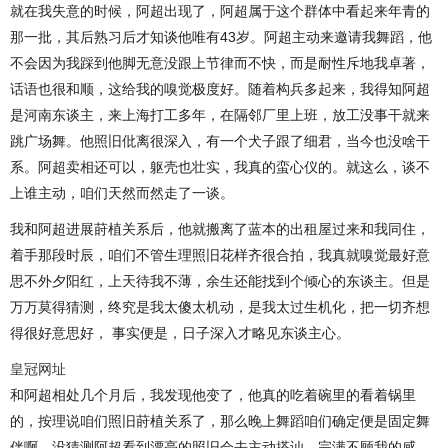
就在我失意的时候，阿超出现了，阿超属于这个群体中看起来年青的
那一批，其后熟习后才知谈他唯有43岁。阿超主动来邀请我舞蹈，他
不会因为我踩到他脚无意没跟上节律而不快，而是耐性斥地我卓著，
话语也很和顺，这给我的嗅觉极度好。随着构兵多起来，我得知阿超
是河南东谈主，来上海打工多年，在隔邻厂里上班，放工没事干就来
跳广场舞。他照旧仳离很深入，有一个犬子跟了细君，当今也没啥干
系。阿超卖相还可以，躯壳也壮实，我真的蛮心仪的。就这么，谈不
上谁主动，咱们天然而然走了一谈。
我和阿超进展莳植关系后，他就搬离了蓝本的出租屋过来和我同住，
着手那段时辰，咱们不管生理照旧花样齐很合拍，我真就嗅觉最好意
思不外夕阳红，上天待我不薄，余生还能找到个倾心的东谈主。但是
万万莫得猜测，终究是我太傻太机动，是我太过生机化，把一切齐想
得很好意思好， 事实便是，日子深入才略见东谈主心。
皇冠网址
和阿超相处几个月后，我发现他变了，他真的吃着碗里的看着锅里
的，按理说咱们照旧莳植关系了，那么晚上舞蹈咱们确定便是固定舞
伴啊。没猜测阿超看到漂亮的照旧会去主动搭讪，完满不顾我的感