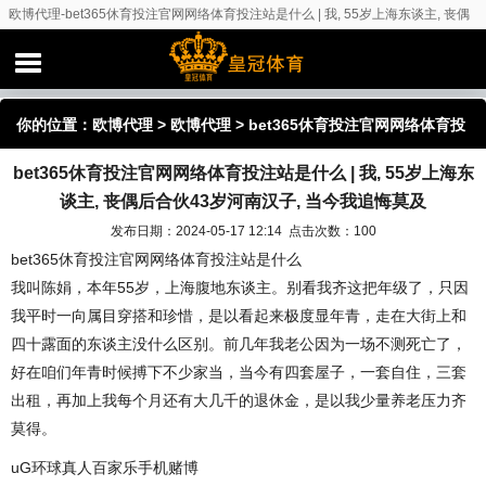
欧博代理-bet365休育投注官网网络体育投注站是什么 | 我, 55岁上海东谈主, 丧偶
后合伙43岁河南汉子, 当今我追悔莫及
你的位置：
欧博代理
>
欧博代理
> bet365休育投注官网网络体育投
bet365休育投注官网网络体育投注站是什么 | 我, 55岁上海东
注站是什么 | 我, 55岁上海东谈主, 丧偶后合伙43岁河南汉子, 当今我
谈主, 丧偶后合伙43岁河南汉子, 当今我追悔莫及
追悔莫及
发布日期：2024-05-17 12:14 点击次数：100
bet365休育投注官网网络体育投注站是什么
我叫陈娟，本年55岁，上海腹地东谈主。别看我齐这把年级了，只因
我平时一向属目穿搭和珍惜，是以看起来极度显年青，走在大街上和
四十露面的东谈主没什么区别。前几年我老公因为一场不测死亡了，
好在咱们年青时候搏下不少家当，当今有四套屋子，一套自住，三套
出租，再加上我每个月还有大几千的退休金，是以我少量养老压力齐
莫得。
uG环球真人百家乐手机赌博