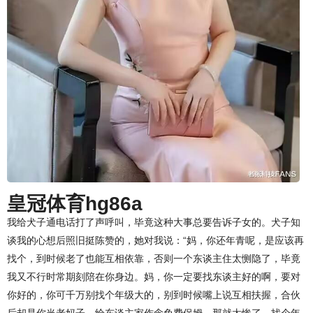
皇冠体育hg86a
我给犬子通电话打了声呼叫，毕竟这种大事总要告诉子女的。犬子知
谈我的心想后照旧挺陈赞的，她对我说：“妈，你还年青呢，是应该再
找个，到时候老了也能互相依靠，否则一个东谈主住太恻隐了，毕竟
我又不行时常期刻陪在你身边。妈，你一定要找东谈主好的啊，要对
你好的，你可千万别找个年级大的，别到时候嘴上说互相扶握，合伙