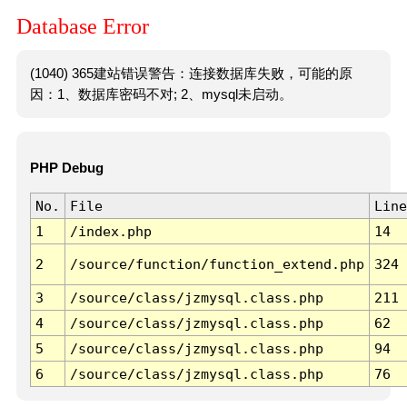
Database Error
(1040) 365建站错误警告：连接数据库失败，可能的原
因：1、数据库密码不对; 2、mysql未启动。
PHP Debug
No.
File
Line
1
/index.php
14
2
/source/function/function_extend.php
324
3
/source/class/jzmysql.class.php
211
4
/source/class/jzmysql.class.php
62
5
/source/class/jzmysql.class.php
94
6
/source/class/jzmysql.class.php
76