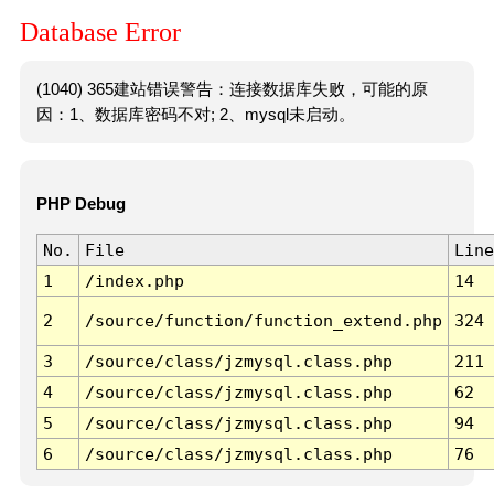
Database Error
(1040) 365建站错误警告：连接数据库失败，可能的原
因：1、数据库密码不对; 2、mysql未启动。
PHP Debug
No.
File
Line
1
/index.php
14
2
/source/function/function_extend.php
324
3
/source/class/jzmysql.class.php
211
4
/source/class/jzmysql.class.php
62
5
/source/class/jzmysql.class.php
94
6
/source/class/jzmysql.class.php
76