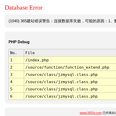
Database Error
(1040) 365建站错误警告：连接数据库失败，可能的原因：1、数
PHP Debug
No.
File
1
/index.php
2
/source/function/function_extend.php
3
/source/class/jzmysql.class.php
4
/source/class/jzmysql.class.php
5
/source/class/jzmysql.class.php
6
/source/class/jzmysql.class.php
www.365jz.com
已经将此