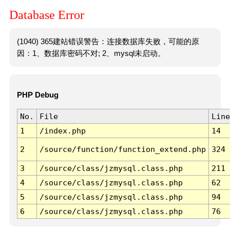
Database Error
(1040) 365建站错误警告：连接数据库失败，可能的原
因：1、数据库密码不对; 2、mysql未启动。
PHP Debug
No.
File
Line
1
/index.php
14
2
/source/function/function_extend.php
324
3
/source/class/jzmysql.class.php
211
4
/source/class/jzmysql.class.php
62
5
/source/class/jzmysql.class.php
94
6
/source/class/jzmysql.class.php
76