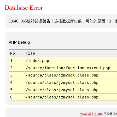
Database Error
(1040) 365建站错误警告：连接数据库失败，可能的原因：1、数
PHP Debug
No.
File
1
/index.php
2
/source/function/function_extend.php
3
/source/class/jzmysql.class.php
4
/source/class/jzmysql.class.php
5
/source/class/jzmysql.class.php
6
/source/class/jzmysql.class.php
www.365jz.com
已经将此