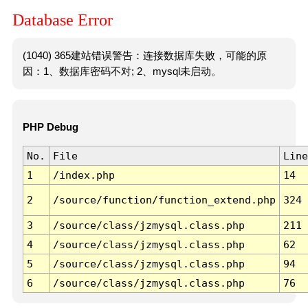
Database Error
(1040) 365建站错误警告：连接数据库失败，可能的原
因：1、数据库密码不对; 2、mysql未启动。
PHP Debug
No.
File
Line
1
/index.php
14
2
/source/function/function_extend.php
324
3
/source/class/jzmysql.class.php
211
4
/source/class/jzmysql.class.php
62
5
/source/class/jzmysql.class.php
94
6
/source/class/jzmysql.class.php
76