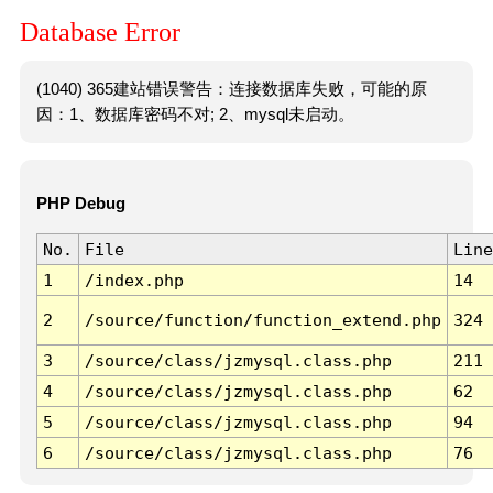
Database Error
(1040) 365建站错误警告：连接数据库失败，可能的原
因：1、数据库密码不对; 2、mysql未启动。
PHP Debug
No.
File
Line
1
/index.php
14
2
/source/function/function_extend.php
324
3
/source/class/jzmysql.class.php
211
4
/source/class/jzmysql.class.php
62
5
/source/class/jzmysql.class.php
94
6
/source/class/jzmysql.class.php
76