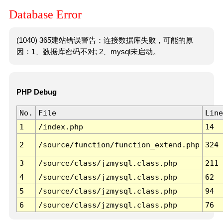
Database Error
(1040) 365建站错误警告：连接数据库失败，可能的原
因：1、数据库密码不对; 2、mysql未启动。
PHP Debug
No.
File
Line
1
/index.php
14
2
/source/function/function_extend.php
324
3
/source/class/jzmysql.class.php
211
4
/source/class/jzmysql.class.php
62
5
/source/class/jzmysql.class.php
94
6
/source/class/jzmysql.class.php
76