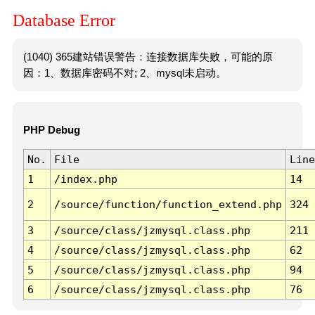
Database Error
(1040) 365建站错误警告：连接数据库失败，可能的原
因：1、数据库密码不对; 2、mysql未启动。
PHP Debug
No.
File
Line
1
/index.php
14
2
/source/function/function_extend.php
324
3
/source/class/jzmysql.class.php
211
4
/source/class/jzmysql.class.php
62
5
/source/class/jzmysql.class.php
94
6
/source/class/jzmysql.class.php
76