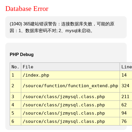
Database Error
(1040) 365建站错误警告：连接数据库失败，可能的原
因：1、数据库密码不对; 2、mysql未启动。
PHP Debug
No.
File
Line
1
/index.php
14
2
/source/function/function_extend.php
324
3
/source/class/jzmysql.class.php
211
4
/source/class/jzmysql.class.php
62
5
/source/class/jzmysql.class.php
94
6
/source/class/jzmysql.class.php
76