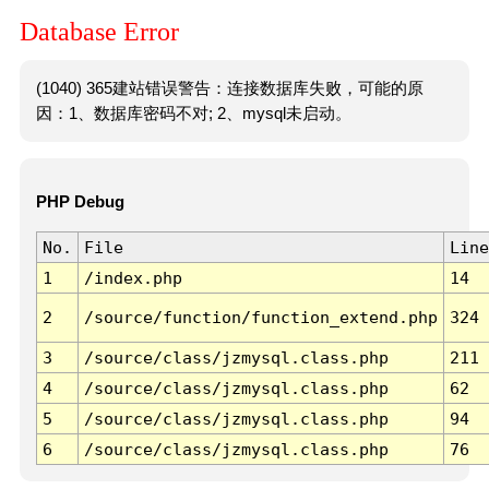
Database Error
(1040) 365建站错误警告：连接数据库失败，可能的原
因：1、数据库密码不对; 2、mysql未启动。
PHP Debug
No.
File
Line
1
/index.php
14
2
/source/function/function_extend.php
324
3
/source/class/jzmysql.class.php
211
4
/source/class/jzmysql.class.php
62
5
/source/class/jzmysql.class.php
94
6
/source/class/jzmysql.class.php
76