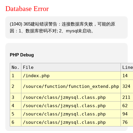
Database Error
(1040) 365建站错误警告：连接数据库失败，可能的原
因：1、数据库密码不对; 2、mysql未启动。
PHP Debug
No.
File
Line
1
/index.php
14
2
/source/function/function_extend.php
324
3
/source/class/jzmysql.class.php
211
4
/source/class/jzmysql.class.php
62
5
/source/class/jzmysql.class.php
94
6
/source/class/jzmysql.class.php
76