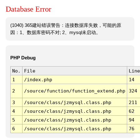
Database Error
(1040) 365建站错误警告：连接数据库失败，可能的原
因：1、数据库密码不对; 2、mysql未启动。
PHP Debug
No.
File
Line
1
/index.php
14
2
/source/function/function_extend.php
324
3
/source/class/jzmysql.class.php
211
4
/source/class/jzmysql.class.php
62
5
/source/class/jzmysql.class.php
94
6
/source/class/jzmysql.class.php
76