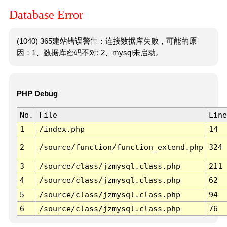
Database Error
(1040) 365建站错误警告：连接数据库失败，可能的原
因：1、数据库密码不对; 2、mysql未启动。
PHP Debug
No.
File
Line
1
/index.php
14
2
/source/function/function_extend.php
324
3
/source/class/jzmysql.class.php
211
4
/source/class/jzmysql.class.php
62
5
/source/class/jzmysql.class.php
94
6
/source/class/jzmysql.class.php
76