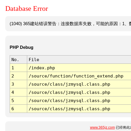
Database Error
(1040) 365建站错误警告：连接数据库失败，可能的原因：1、数
PHP Debug
No.
File
1
/index.php
2
/source/function/function_extend.php
3
/source/class/jzmysql.class.php
4
/source/class/jzmysql.class.php
5
/source/class/jzmysql.class.php
6
/source/class/jzmysql.class.php
www.365jz.com
已经将此