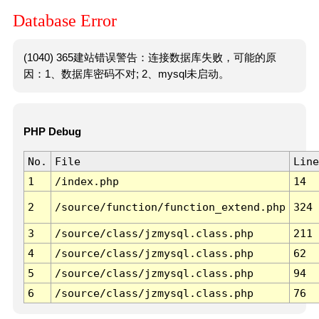
Database Error
(1040) 365建站错误警告：连接数据库失败，可能的原
因：1、数据库密码不对; 2、mysql未启动。
PHP Debug
No.
File
Line
1
/index.php
14
2
/source/function/function_extend.php
324
3
/source/class/jzmysql.class.php
211
4
/source/class/jzmysql.class.php
62
5
/source/class/jzmysql.class.php
94
6
/source/class/jzmysql.class.php
76