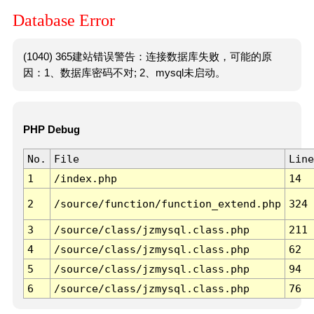
Database Error
(1040) 365建站错误警告：连接数据库失败，可能的原
因：1、数据库密码不对; 2、mysql未启动。
PHP Debug
No.
File
Line
1
/index.php
14
2
/source/function/function_extend.php
324
3
/source/class/jzmysql.class.php
211
4
/source/class/jzmysql.class.php
62
5
/source/class/jzmysql.class.php
94
6
/source/class/jzmysql.class.php
76