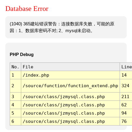
Database Error
(1040) 365建站错误警告：连接数据库失败，可能的原
因：1、数据库密码不对; 2、mysql未启动。
PHP Debug
No.
File
Line
1
/index.php
14
2
/source/function/function_extend.php
324
3
/source/class/jzmysql.class.php
211
4
/source/class/jzmysql.class.php
62
5
/source/class/jzmysql.class.php
94
6
/source/class/jzmysql.class.php
76