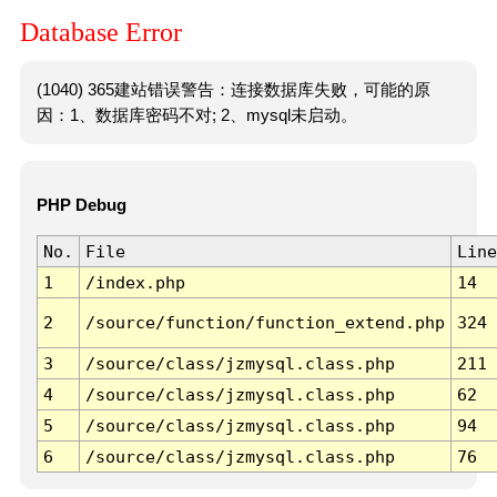
Database Error
(1040) 365建站错误警告：连接数据库失败，可能的原
因：1、数据库密码不对; 2、mysql未启动。
PHP Debug
No.
File
Line
1
/index.php
14
2
/source/function/function_extend.php
324
3
/source/class/jzmysql.class.php
211
4
/source/class/jzmysql.class.php
62
5
/source/class/jzmysql.class.php
94
6
/source/class/jzmysql.class.php
76