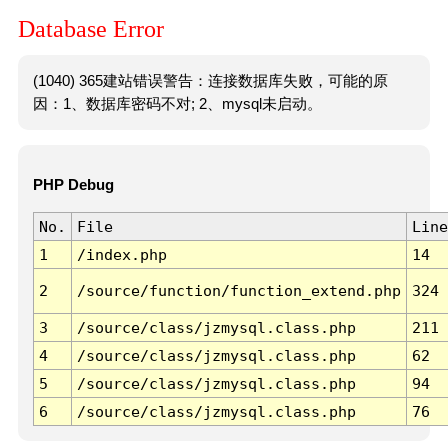
Database Error
(1040) 365建站错误警告：连接数据库失败，可能的原
因：1、数据库密码不对; 2、mysql未启动。
PHP Debug
No.
File
Line
1
/index.php
14
2
/source/function/function_extend.php
324
3
/source/class/jzmysql.class.php
211
4
/source/class/jzmysql.class.php
62
5
/source/class/jzmysql.class.php
94
6
/source/class/jzmysql.class.php
76