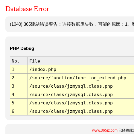
Database Error
(1040) 365建站错误警告：连接数据库失败，可能的原因：1、数
PHP Debug
No.
File
1
/index.php
2
/source/function/function_extend.php
3
/source/class/jzmysql.class.php
4
/source/class/jzmysql.class.php
5
/source/class/jzmysql.class.php
6
/source/class/jzmysql.class.php
www.365jz.com
已经将此