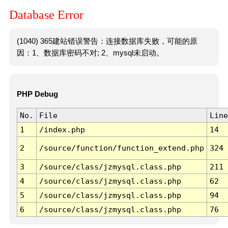
Database Error
(1040) 365建站错误警告：连接数据库失败，可能的原
因：1、数据库密码不对; 2、mysql未启动。
PHP Debug
No.
File
Line
1
/index.php
14
2
/source/function/function_extend.php
324
3
/source/class/jzmysql.class.php
211
4
/source/class/jzmysql.class.php
62
5
/source/class/jzmysql.class.php
94
6
/source/class/jzmysql.class.php
76